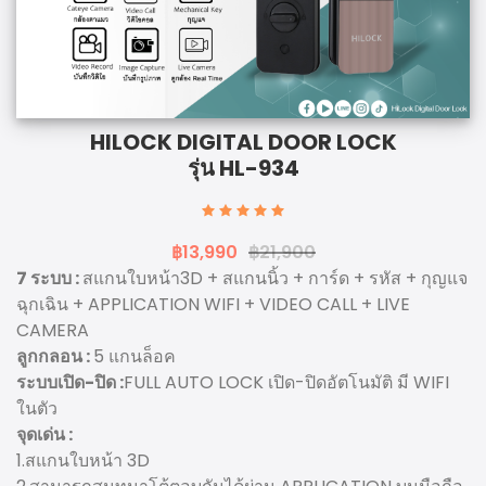
HILOCK DIGITAL DOOR LOCK
รุ่น HL-934
฿13,990
฿21,900
7 ระบบ :
สแกนใบหน้า3D + สแกนนิ้ว + การ์ด + รหัส + กุญแจ
ฉุกเฉิน + APPLICATION WIFI + VIDEO CALL + LIVE
CAMERA
ลูกกลอน :
5 แกนล็อค
ระบบเปิด-ปิด :
FULL AUTO LOCK เปิด-ปิดอัตโนมัติ มี WIFI
ในตัว
จุดเด่น :
1.สแกนใบหน้า 3D