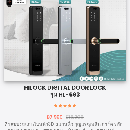
HILOCK DIGITAL DOOR LOCK
รุ่น HL-693
฿7,990
฿16,900
7 ระบบ :
สแกนใบหน้า3D สแกนนิ้ว กุญแจฉุกเฉิน การ์ด รหัส