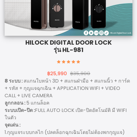
HILOCK DIGITAL DOOR LOCK
รุ่น HL-981
฿25,990
฿35,900
8 ระบบ :
สแกนใบหน้า 3D + สแกนฝ่ามือ + สแกนนิ้ว + การ์ด
+ รหัส + กุญแจฉุกเฉิน + APPLICATION WIFI + VIDEO
CALL + LIVE CAMERA
ลูกกลอน :
5 แกนล็อค
ระบบเปิด-ปิด :
FULL AUTO LOCK เปิด-ปิดอัตโนมัติ มี WIFI
ในตัว
จุดเด่น :
1.กุญแจระบบกลไก (ปลดล็อกฉุกเฉินโดยไม่ต้องพกกุญแจ)