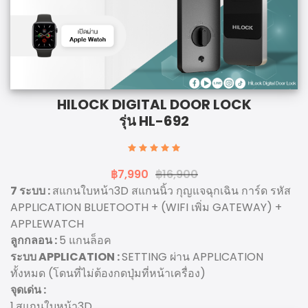
HILOCK DIGITAL DOOR LOCK
รุ่น HL-692
฿7,990
฿16,900
7 ระบบ :
สแกนใบหน้า3D สแกนนิ้ว กุญแจฉุกเฉิน การ์ด รหัส
APPLICATION BLUETOOTH + (WIFI เพิ่ม GATEWAY) +
APPLEWATCH
ลูกกลอน :
5 แกนล็อค
ระบบ APPLICATION :
SETTING ผ่าน APPLICATION
ทั้งหมด (โดนที่ไม่ต้องกดปุ่มที่หน้าเครื่อง)
จุดเด่น :
1.สแกนใบหน้า3D