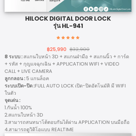
HILOCK DIGITAL DOOR LOCK
รุ่น HL-941
฿25,990
฿32,900
8 ระบบ :
สแกนใบหน้า 3D + สแกนฝ่ามือ + สแกนนิ้ว + การ์ด
+ รหัส + กุญแจฉุกเฉิน + APPLICATION WIFI + VIDEO
CALL + LIVE CAMERA
ลูกกลอน :
5 แกนล็อค
ระบบเปิด-ปิด :
FULL AUTO LOCK เปิด-ปิดอัตโนมัติ มี WIFI
ในตัว
จุดเด่น :
1.กันน้ำ 100%
2.สแกนใบหน้า 3D
3.สามารถสนทนาโต้ตอบกันได้ผ่าน APPLICATION บนมือถือ
4.สามารถดูวิดิโอแบบ REALTIME