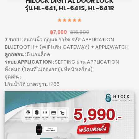
HILOCK DIGITAL DOOR LOCK
รุ่น HL-641, HL-641S, HL-641R
฿7,990
฿16,900
7 ระบบ :
สแกนนิ้ว กุญแจ การ์ด รหัส APPLICATION
BLUETOOTH + (WIFI เพิ่ม GATEWAY) + APPLEWATCH
ลูกกลอน :
5 แกนล็อค
ระบบ APPLICATION :
SETTING ผ่าน APPLICATION
ทั้งหมด (โดนที่ไม่ต้องกดปุ่มที่หน้าเครื่อง)
จุดเด่น :
1.กันน้ำได้ มาตรฐาน IP66