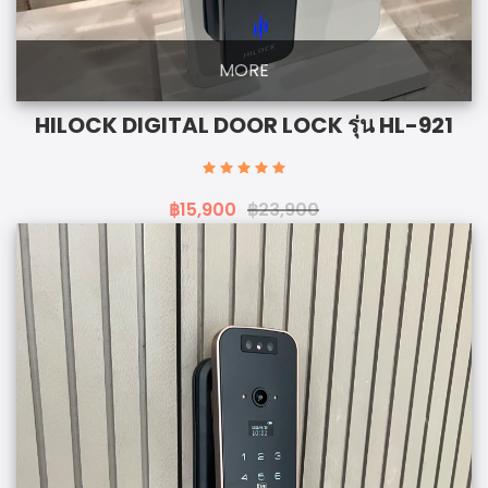
MORE
HILOCK DIGITAL DOOR LOCK รุ่น HL-921
฿15,900
฿23,900