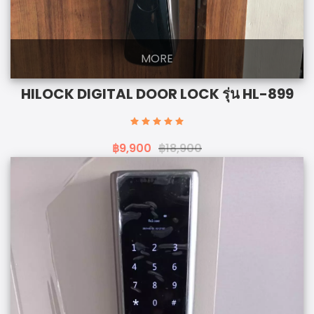
MORE
HILOCK DIGITAL DOOR LOCK รุ่น HL-899
฿9,900
฿18,900