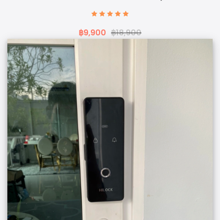
฿9,900
฿18,900