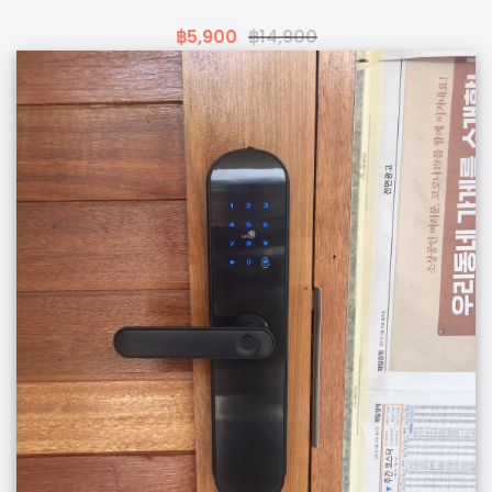
฿5,900
฿14,900