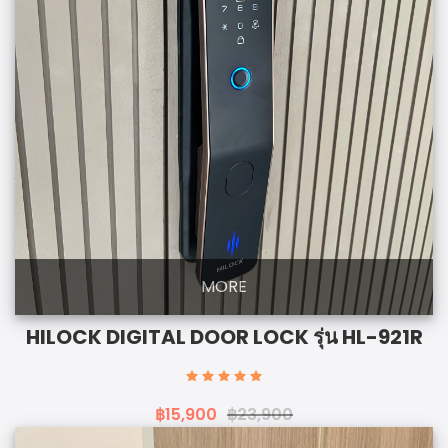
MORE
HILOCK DIGITAL DOOR LOCK รุ่น HL-921R
฿15,900
฿23,900