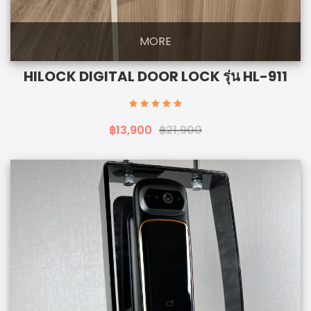
MORE
HILOCK DIGITAL DOOR LOCK รุ่น HL-911
฿13,900
฿21,900