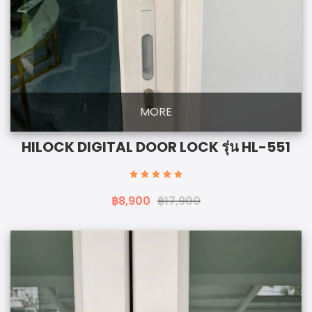
MORE
HILOCK DIGITAL DOOR LOCK รุ่น HL-551
฿8,900
฿17,900