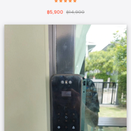
฿5,900
฿14,900