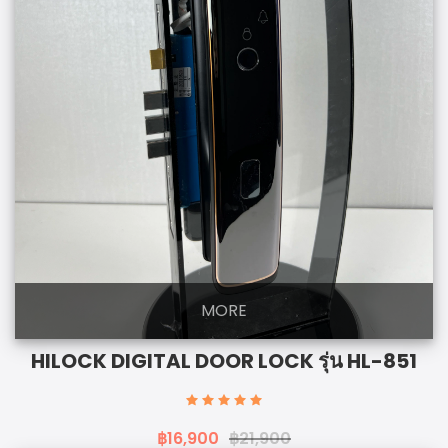
MORE
HILOCK DIGITAL DOOR LOCK รุ่น HL-851
฿16,900
฿21,900