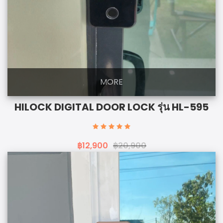
MORE
HILOCK DIGITAL DOOR LOCK รุ่น HL-595
฿12,900
฿20,900