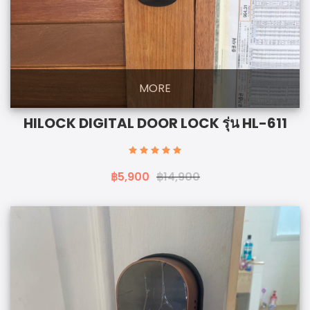
MORE
HILOCK DIGITAL DOOR LOCK รุ่น HL-611
฿5,900
฿14,900