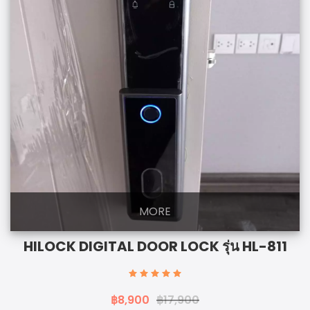
MORE
HILOCK DIGITAL DOOR LOCK รุ่น HL-811
฿8,900
฿17,900