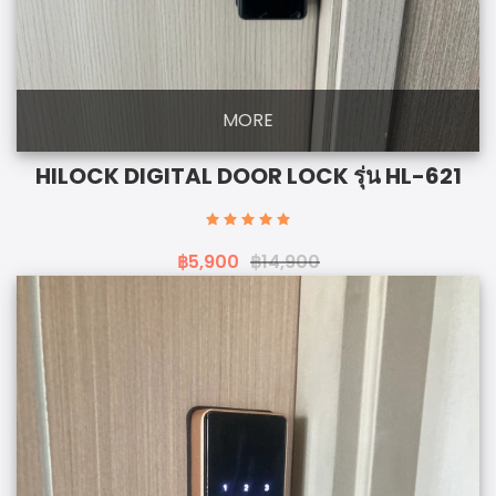
MORE
HILOCK DIGITAL DOOR LOCK รุ่น HL-621
฿5,900
฿14,900