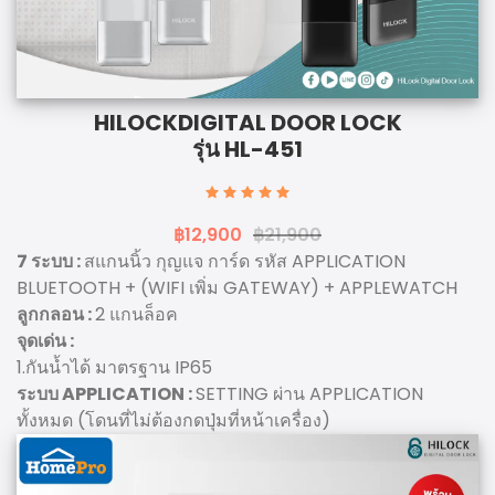
HILOCK
DIGITAL DOOR LOCK
รุ่น HL-451
฿12,900
฿21,900
7 ระบบ :
สแกนนิ้ว กุญแจ การ์ด รหัส APPLICATION
BLUETOOTH + (WIFI เพิ่ม GATEWAY) + APPLEWATCH
ลูกกลอน :
2 แกนล็อค
จุดเด่น :
1.กันน้ำได้ มาตรฐาน IP65
ระบบ APPLICATION :
SETTING ผ่าน APPLICATION
ทั้งหมด (โดนที่ไม่ต้องกดปุ่มที่หน้าเครื่อง)